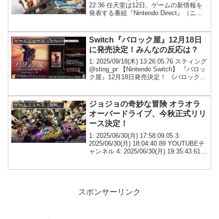
22:36 任天堂は12日、ゲームの新情報を
発表する番組『Nintendo Direct』（ニン
テンドーダイレクト）をYouTubeなどで
配信した。Nintendo ...
Switch『バロック屋』12月18日
ゲームニュース（5chまとめ）
に発売決定！みんなの反応は？
1: 2025/09/18(木) 13:26:05.76 スティング
@sting_pr 【Nintendo Switch】 『バロッ
ク屋』12月18日発売決定！ 《バロック》
シリーズ4作品を収蔵した豪華マルチアプ
リケーションパッケージです...
ジョジョの奇妙な冒険 オラオラ
ゲームニュース（5chまとめ）
オーバードライブ、今秋正式リリ
ース決定！
1: 2025/06/30(月) 17:58:09.05 3:
2025/06/30(月) 18:04:40.89 YOUTUBEチ
ャンネル 4: 2025/06/30(月) 19:35:43.61
めっちゃ見覚えのある3Dモデル 7: 2...
スポンサーリンク