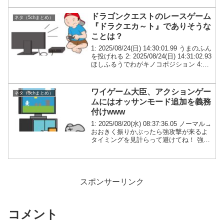
か...
ドラゴンクエストのレースゲーム
ネタ（5chまとめ）
『ドラクエカ～ト』でありそうな
ことは？
1: 2025/08/24(日) 14:30:01.99 うまのふん
を投げれる 2: 2025/08/24(日) 14:31:02.93
ほしふるうでわがキノコポジション 4:
2025/08/24(日) 14:31:35.41 ひのきのぼ...
ワイゲーム大臣、アクションゲー
ネタ（5chまとめ）
ムにはオッサンモード追加を義務
付けwww
1: 2025/08/20(水) 08:37:36.05 ノーマル→
おおきく振りかぶったら強攻撃が来るよ
タイミングを見計らって避けてね！ 強攻
撃後には弱点が顕になるから狙いを定め
て打ってね！これを繰り返して体力を削
ってね！ ハード→隙が少な...
スポンサーリンク
コメント