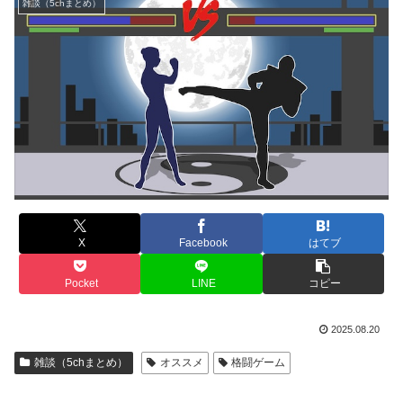
雑談（5chまとめ）
X
Facebook
はてブ
Pocket
LINE
コピー
2025.08.20
雑談（5chまとめ）
オススメ
格闘ゲーム