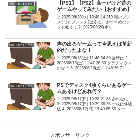
【PS1】【PS2】高一だけど昔の
雑談（5chまとめ）
ゲームやってみたい【おすすめ】
1: 2025/08/20(水) 19:48:14.310 親のプレ
ステ1とプレステ2はある。おすすめのソ
フト教えて 2: 2025/08/20(水)
19:48:42.040 侍道2 3: 2025/08/20(水)
19:48:56.2...
声の出るゲームって今思えば革新
雑談（5chまとめ）
的だったよな！
1: 2025/08/16(土) 11:46:54.89 当時は 2:
2025/08/16(土) 11:47:26.69 グラディウス
かな？ 3: 2025/08/16(土) 11:48:36.71 テ
イルズはすげぇと思ったわさ 10: ...
PSでディスク4枚くらいあるゲー
雑談（5chまとめ）
ムあるけどあれ何？
1: 2025/08/17(日) 19:38:21.86 あれなに
3: 2025/08/17(日) 19:39:36.36 一枚は体験
版 4: 2025/08/17(日) 19:40:05.56 クーロ
ンズゲートか 5: 2025/08/...
スポンサーリンク